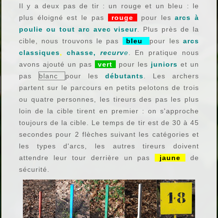
Il y a deux pas de tir : un rouge et un bleu : le
plus éloigné est le pas
rouge
pour les
arcs à
poulie ou tout arc avec viseur
. Plus près de la
cible, nous trouvons le pas
bleu
pour les
arcs
classiques
,
chasse,
recurv
e
. En pratique nous
avons ajouté un pas
vert
pour les
juniors
et un
pas
blanc
pour les
débutants
. Les archers
partent sur le parcours en petits pelotons de trois
ou quatre personnes, les tireurs des pas les plus
loin de la cible tirent en premier : on s'approche
toujours de la cible. Le temps de tir est de 30 à 45
secondes pour 2 flèches suivant les catégories et
les types d'arcs, les autres tireurs doivent
attendre leur tour derrière un pas
jaune
de
sécurité.