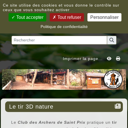
Panneau de gestion des cookies
Ce site utilise des cookies et vous donne le contrôle sur
ceux que vous souhaitez activer
Tout accepter
Tout refuser
Personnaliser
Politique de confidentialité
Vous êtes ici :
Accueil
»
Le tir 3D nature
Imprimer la page...
Le tir 3D nature
Le
Club des Archers de Saint Prix
pratique un
tir