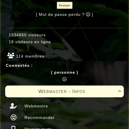
Envoyer
[ Mot de passe perdu ?
]
1534860 visiteurs
18 visiteurs en ligne
114 membres
Connectés :
( personne )
Webmaster - Infos

Webmestre
Recommander
Version texte