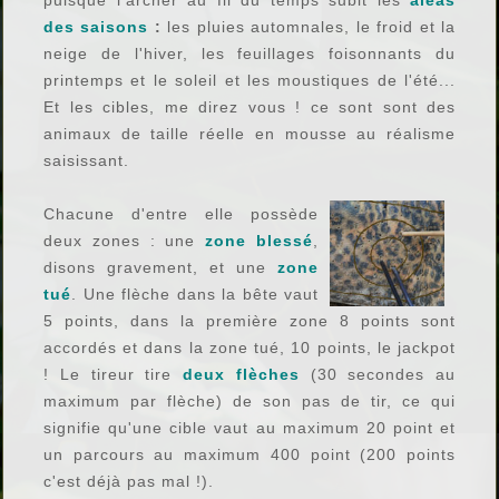
puisque l'archer au fil du temps subit les
aléas
des
saisons
:
les pluies automnales, le froid et la
neige de l'hiver, les feuillages foisonnants du
printemps et le soleil et les moustiques de l'été...
Et les cibles, me direz vous ! ce sont sont des
animaux de taille réelle en mousse au réalisme
saisissant.
Chacune d'entre elle possède
deux zones : une
zone blessé
,
disons gravement, et une
zone
tué
. Une flèche dans la bête vaut
5 points, dans la première zone 8 points sont
accordés et dans la zone tué, 10 points, le jackpot
! Le tireur tire
deux flèches
(30 secondes au
maximum par flèche) de son pas de tir, ce qui
signifie qu'une cible vaut au maximum 20 point et
un parcours au maximum 400 point (200 points
c'est déjà pas mal !).