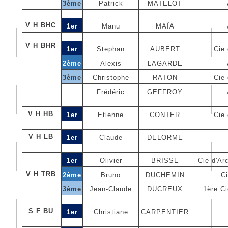
3ème
Patrick
MATELOT
V H BHC
1er
Manu
MAÏA
V H BHR
1er
Stephan
AUBERT
Cie 
2ème
Alexis
LAGARDE
3ème
Christophe
RATON
Cie 
Frédéric
GEFFROY
V H HB
1er
Etienne
CONTER
Cie 
V H LB
1er
Claude
DELORME
1er
Olivier
BRISSE
Cie d'Ar
V H TRB
2ème
Bruno
DUCHEMIN
Ci
3ème
Jean-Claude
DUCREUX
1ère C
S F BU
1er
Christiane
CARPENTIER