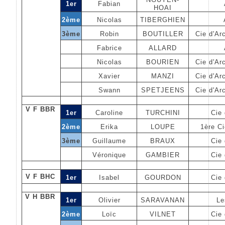
1er
Fabian
HOAI
2ème
Nicolas
TIBERGHIEN
3ème
Robin
BOUTILLER
Cie d'Ar
Fabrice
ALLARD
Nicolas
BOURIEN
Cie d'Ar
Xavier
MANZI
Cie d'Ar
Swann
SPETJEENS
Cie d'Ar
V F BBR
1er
Caroline
TURCHINI
Cie 
2ème
Erika
LOUPE
1ère C
3ème
Guillaume
BRAUX
Cie 
Véronique
GAMBIER
Cie 
V F BHC
1er
Isabel
GOURDON
Cie 
V H BBR
1er
Olivier
SARAVANAN
Le
2ème
Loïc
VILNET
Cie 