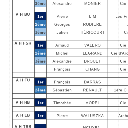
3ème
Alexandre
MONIER
Cie 
A H BU
1er
Pierre
LIM
Les Fr
2ème
Georges
RODIERE
3ème
Julien
HÉRICOURT
Ci
A H FSR
1er
Arnaud
VALERO
Cie 
2ème
Michel
LEGRAND
Cie d'Ar
3ème
Alexandre
DROUET
Cie 
François
CHANG
Cie 
A H FU
1er
François
DARRAS
2ème
Sébastien
RENAULT
1ère C
A H HB
1er
Timothée
MOREL
Cie 
A H LB
1er
Pierre
WALUSZKA
Arch
A H TRB
NGUYEN-