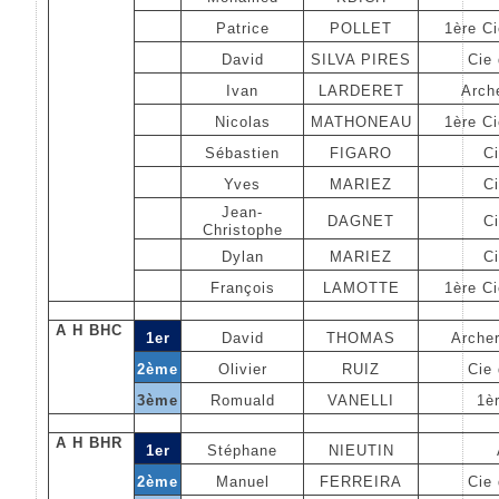
Patrice
POLLET
1ère C
David
SILVA PIRES
Cie 
Ivan
LARDERET
Arch
Nicolas
MATHONEAU
1ère C
Sébastien
FIGARO
Ci
Yves
MARIEZ
Ci
Jean-
DAGNET
Ci
Christophe
Dylan
MARIEZ
Ci
François
LAMOTTE
1ère C
A H BHC
1er
David
THOMAS
Arche
2ème
Olivier
RUIZ
Cie 
3ème
Romuald
VANELLI
1èr
A H BHR
1er
Stéphane
NIEUTIN
2ème
Manuel
FERREIRA
Cie 