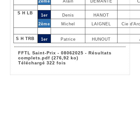
2ème
Alain
DEMANTE
C
S H LB
1er
Denis
HANOT
2ème
Michel
LAIGNEL
Cie d'Ar
S H TRB
1er
Patrice
HUNOUT
FFTL Saint-Prix - 08062025 - Résultats
complets.pdf (276,92 ko)
Téléchargé 322 fois