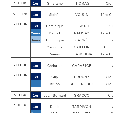
S F HB
1er
Ghislaine
THOMAS
Cie 
S F TRB
1er
Michèle
VOISIN
1ère C
S H BBR
1er
Dominique
LE MOAL
Ci
2ème
Patrick
RAMSAY
1ère C
3ème
Dominique
CARRÉ
Yvonnick
CAILLON
Comp
Romain
STANCHINA
1ère C
S H BHC
1er
Christian
GARABIGE
S H BHR
1er
Guy
PROUNY
Cie 
Bruno
BELLENGUEZ
Cie 
S H BU
1er
Jean Bernard
GRACCO
Cl
S H FU
1er
Denis
TARDIVON