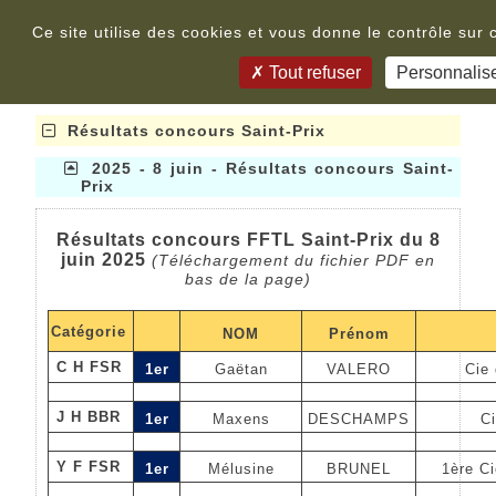
Panneau de gestion des cookies
Télécharger
Ce site utilise des cookies et vous donne le contrôle sur
Si le lien ne fonctionne pas, contactez le webmestre
Tout refuser
Personnalis
pour l'en informer.
Résultats concours Saint-Prix
2025 - 8 juin - Résultats concours Saint-
Prix
Résultats concours FFTL Saint-Prix du 8
juin 2025
(Téléchargement du fichier PDF en
bas de la page)
Catégorie
NOM
Prénom
C H FSR
1er
Gaëtan
VALERO
Cie 
J H BBR
1er
Maxens
DESCHAMPS
Ci
Y F FSR
1er
Mélusine
BRUNEL
1ère C