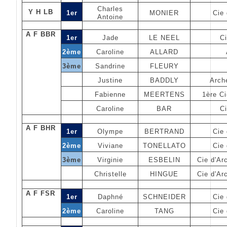
Charles
Y H LB
1er
MONIER
Cie 
Antoine
A F BBR
1er
Jade
LE NEEL
Ci
2ème
Caroline
ALLARD
3ème
Sandrine
FLEURY
Justine
BADDLY
Arch
Fabienne
MEERTENS
1ère C
Caroline
BAR
Ci
A F BHR
1er
Olympe
BERTRAND
Cie 
2ème
Viviane
TONELLATO
Cie 
3ème
Virginie
ESBELIN
Cie d'Ar
Christelle
HINGUE
Cie d'Ar
A F FSR
1er
Daphné
SCHNEIDER
Cie 
2ème
Caroline
TANG
Cie 