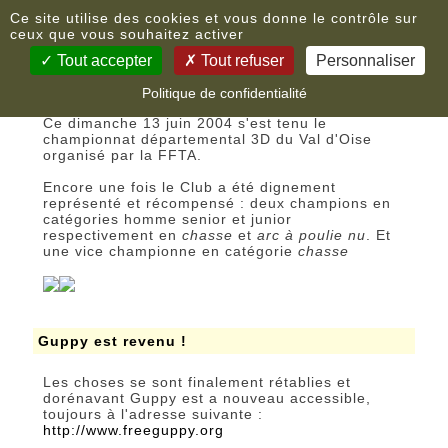
Panneau de gestion des cookies
Nouvelles
Ce site utilise des cookies et vous donne le contrôle sur
ceux que vous souhaitez activer
Tout accepter
Tout refuser
Personnaliser
Championnats départemental 95
Politique de confidentialité
Ce dimanche 13 juin 2004 s'est tenu le
championnat départemental 3D du Val d'Oise
organisé par la FFTA.
Encore une fois le Club a été dignement
représenté et récompensé : deux champions en
catégories homme senior et junior
respectivement en
chasse
et
arc à poulie nu
. Et
une vice championne en catégorie
chasse
Guppy est revenu !
Les choses se sont finalement rétablies et
dorénavant Guppy est a nouveau accessible,
toujours à l'adresse suivante :
http://www.freeguppy.org