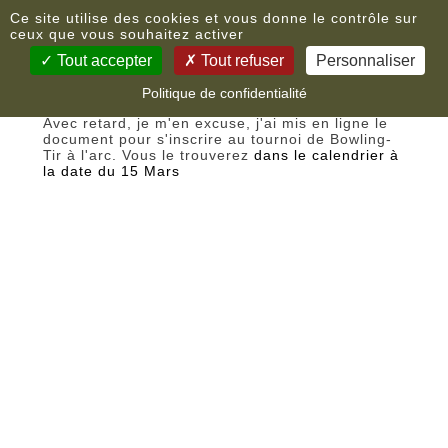
Panneau de gestion des cookies
Nouvelles
Ce site utilise des cookies et vous donne le contrôle sur
ceux que vous souhaitez activer
Tout accepter
Tout refuser
Personnaliser
Tournoi Bowling-Tir à l'arc
Politique de confidentialité
Avec retard, je m'en excuse, j'ai mis en ligne le
document pour s'inscrire au tournoi de Bowling-
Tir à l'arc. Vous le trouverez
dans le calendrier à
la date du 15 Mars