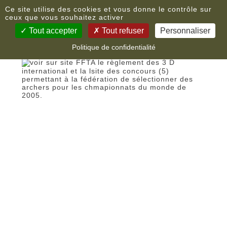
Panneau de gestion des cookies
Nouvelles
Ce site utilise des cookies et vous donne le contrôle sur
ceux que vous souhaitez activer
Tout accepter
Tout refuser
Personnaliser
règlement 3D international
Politique de confidentialité
voir sur site FFTA le règlement des 3 D
international et la lsite des concours (5)
permettant à la fédération de sélectionner des
archers pour les chmapionnats du monde de
2005.