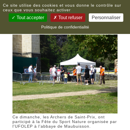
Panneau de gestion des cookies
Nouvelles
Ce site utilise des cookies et vous donne le contrôle sur
ceux que vous souhaitez activer
Tout accepter
Tout refuser
Personnaliser
Fête du Sport Nature
Politique de confidentialité
Ce dimanche, les Archers de Saint-Prix, ont
participé à la Fête du Sport Nature organisée par
l'UFOLEP à l'abbaye de Maubuisson.