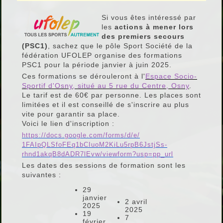
Si vous êtes intéressé par
les
actions à mener lors
des premiers secours
(PSC1)
, sachez que le pôle Sport Société de la
fédération UFOLEP organise des formations
PSC1 pour la période janvier à juin 2025.
Ces formations se dérouleront à l'
Espace Socio-
Sportif d'Osny, situé au 5 rue du Centre, Osny
.
Le tarif est de 60€ par personne. Les places sont
limitées et il est conseillé de s'inscrire au plus
vite pour garantir sa place.
Voici le lien d'inscription :
https://docs.google.com/forms/
d/e/
1FAIpQLSfoFEq1bCIuoM2KiLu5rpB6
JstjSs-
rhnd1akqB8dADR7lEvw/
viewform?usp=pp_url
Les dates des sessions de formation sont les
suivantes :
29
janvier
2 avril
2025
2025
19
7
février