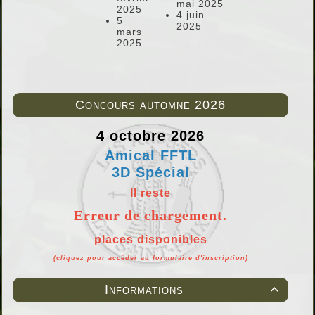
mai 2025
2025
4 juin
5
2025
mars
2025
Concours automne 2026
4 octobre 2026
Amical FFTL
3D Spécial
Il reste
Erreur de chargement.
places disponibles
(cliquez pour accéder au formulaire d'inscription)
Informations
